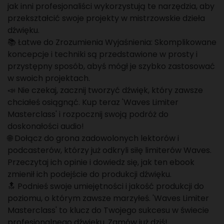
jak inni profesjonaliści wykorzystują te narzędzia, aby
przekształcić swoje projekty w mistrzowskie dzieła
dźwięku.
📚 Łatwe do Zrozumienia Wyjaśnienia: Skomplikowane
koncepcje i techniki są przedstawione w prosty i
przystępny sposób, abyś mógł je szybko zastosować
w swoich projektach.
📣 Nie czekaj, zacznij tworzyć dźwięk, który zawsze
chciałeś osiągnąć. Kup teraz 'Waves Limiter
Masterclass' i rozpocznij swoją podróż do
doskonałości audio!
🌐 Dołącz do grona zadowolonych lektorów i
podcasterów, którzy już odkryli siłę limiterów Waves.
Przeczytaj ich opinie i dowiedz się, jak ten ebook
zmienił ich podejście do produkcji dźwięku.
🔝 Podnieś swoje umiejętności i jakość produkcji do
poziomu, o którym zawsze marzyłeś. 'Waves Limiter
Masterclass' to klucz do Twojego sukcesu w świecie
profesjonalnego dźwięku. Zamów już dziś!