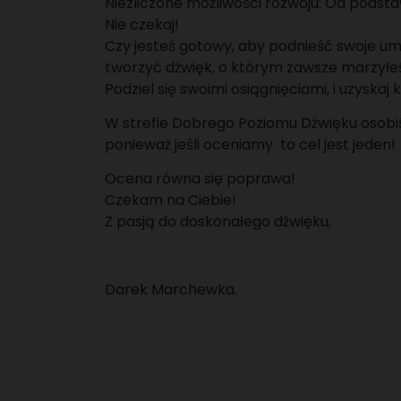
Niezliczone możliwości rozwoju: Od podsta
Nie czekaj!
Czy jesteś gotowy, aby podnieść swoje umi
tworzyć dźwięk, o którym zawsze marzyłe
Podziel się swoimi osiągnięciami, i uzysk
W strefie Dobrego Poziomu Dźwięku osobiś
ponieważ jeśli oceniamy to cel jest jeden!
Ocena równa się poprawa!
Czekam na Ciebie!
Z pasją do doskonałego dźwięku,
Darek Marchewka.