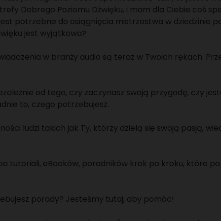
refy Dobrego Poziomu Dźwięku, i mam dla Ciebie coś spec
jest potrzebne do osiągnięcia mistrzostwa w dziedzinie po
źwięku jest wyjątkowa?
wiadczenia w branży audio są teraz w Twoich rękach. Prze
zależnie od tego, czy zaczynasz swoją przygodę, czy jes
dnie to, czego potrzebujesz.
ci ludzi takich jak Ty, którzy dzielą się swoją pasją, wi
o tutoriali, eBooków, poradników krok po kroku, które 
zebujesz porady? Jesteśmy tutaj, aby pomóc!