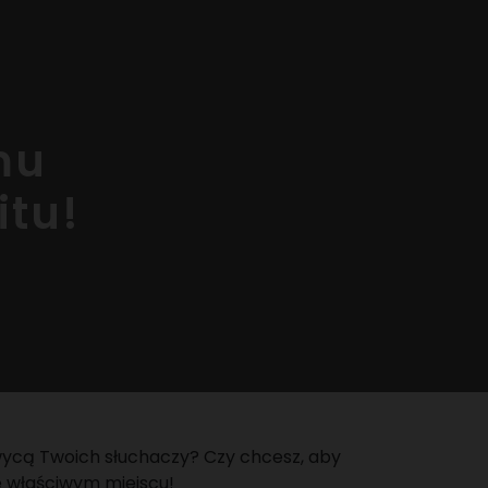
mu
itu!
wycą Twoich słuchaczy? Czy chcesz, aby
we właściwym miejscu!