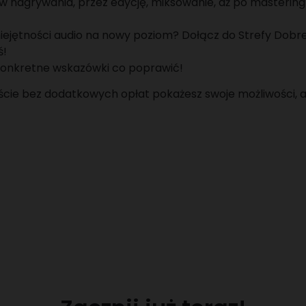
w nagrywania, przez edycję, miksowanie, aż po mastering i
ejętności audio na nowy poziom? Dołącz do Strefy Dobrego
ś!
aj konkretne wskazówki co poprawić!
cie bez dodatkowych opłat pokażesz swoje możliwości, a