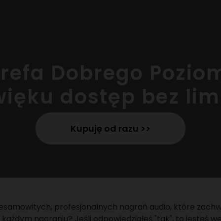
trefa Dobrego Pozio
ięku dostęp bez lim
Kupuję od razu >>
iesamowitych, profesjonalnych nagrań audio, które zach
w każdym nagraniu? Jeśli odpowiedziałeś "tak", to jesteś 