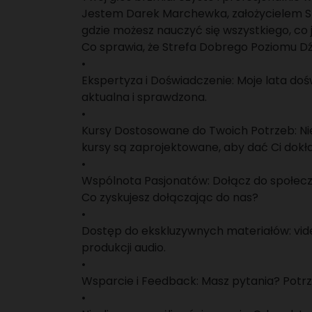
Jestem Darek Marchewka, założycielem St
gdzie możesz nauczyć się wszystkiego, co 
Co sprawia, że Strefa Dobrego Poziomu D
•
Ekspertyza i Doświadczenie: Moje lata doś
aktualna i sprawdzona.
•
Kursy Dostosowane do Twoich Potrzeb: Nie
kursy są zaprojektowane, aby dać Ci dokła
•
Wspólnota Pasjonatów: Dołącz do społecznoś
Co zyskujesz dołączając do nas?
•
Dostęp do ekskluzywnych materiałów: vide
produkcji audio.
•
Wsparcie i Feedback: Masz pytania? Potr
•