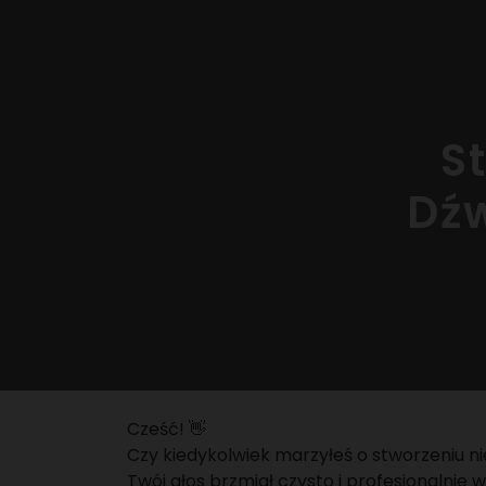
S
Dźw
Cześć! 👋
Czy kiedykolwiek marzyłeś o stworzeniu n
Twój głos brzmiał czysto i profesjonalnie 