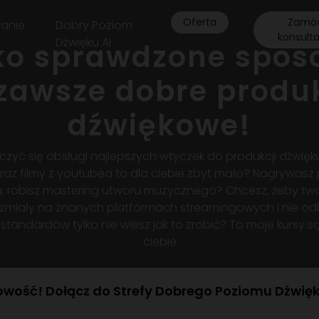
Oferta
Zamó
anie
Dobry Poziom
konsult
Dźwięku AI
ko sprawdzone spos
zawsze dobre produ
dźwiękowe!
zyć się obsługi najlepszych wtyczek do produkcji dźwi
raz filmy z youtubea to dla ciebie zbyt mało? Nagrywasz
 robisz mastering utworu muzycznego? Chcesz, żeby tw
brzmiały na znanych platformach streamingowych i nie od
 standardów tylko nie wiesz jak to zrobić? To moje kursy s
ciebie
wość! Dołącz do Strefy Dobrego Poziomu Dźwię