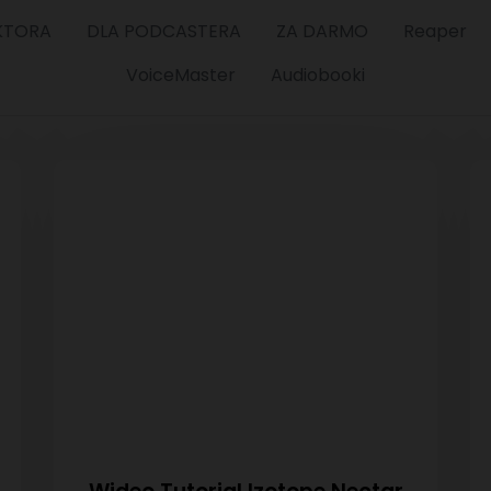
KTORA
DLA PODCASTERA
ZA DARMO
Reaper
VoiceMaster
Audiobooki