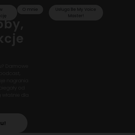
w
O mnie
Usługa Be My Voice
ację
Master!
oby,
kcje
ęku? Darmowe
 podcast,
oje nagrania
biegały od
ą właśnie dla
ku!