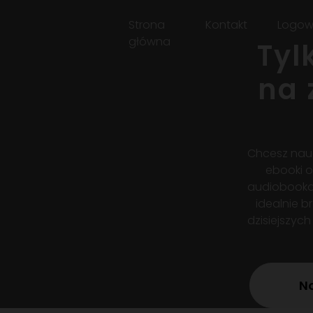
Strona
Kontakt
Logow
główna
Tyl
na 
Chcesz nauc
ebooki o
audiobooka,
idealnie 
dzisiejszych
No