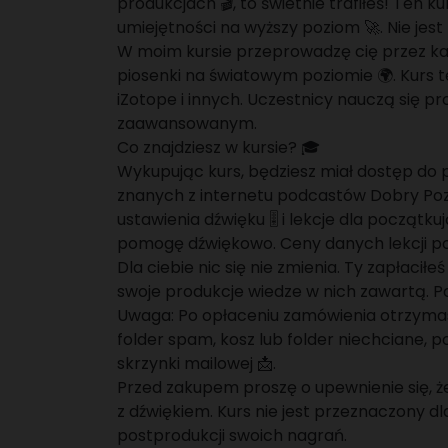
produkcjach 🎬, to świetnie trafiłeś! Ten 
umiejętności na wyższy poziom 🚀. Nie jes
W moim kursie przeprowadzę cię przez każd
piosenki na światowym poziomie 🌍. Kurs 
iZotope i innych. Uczestnicy nauczą się pr
zaawansowanym.
Co znajdziesz w kursie? 🎓
Wykupując kurs, będziesz miał dostęp do 
znanych z internetu podcastów Dobry Pozio
ustawienia dźwięku 🎚️ i lekcje dla począ
pomogę dźwiękowo. Ceny danych lekcji po
Dla ciebie nic się nie zmienia. Ty zapłacił
swoje produkcje wiedze w nich zawartą. P
Uwaga: Po opłaceniu zamówienia otrzymasz
folder spam, kosz lub folder niechciane,
skrzynki mailowej 📩.
Przed zakupem proszę o upewnienie się, 
z dźwiękiem. Kurs nie jest przeznaczony d
postprodukcji swoich nagrań.