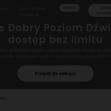
Oferta
Zamó
anie
Dobry Poziom
konsult
Dźwięku AI
s Dobry Poziom Dźw
dostęp bez limitu
pełny potencjał swoich nagrań: Dożywotni dostęp do eks
technik i wskazówek audio za jednorazową opłatą 450 PL
Przejdź do zakupu
itu