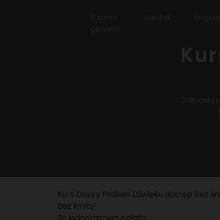
Strona
Kontakt
Logow
główna
Kur
Odblokuj 
Kurs Dobry Poziom Dźwięku dostęp bez lim
Bez limitu!
Za jednorazową opłatą.