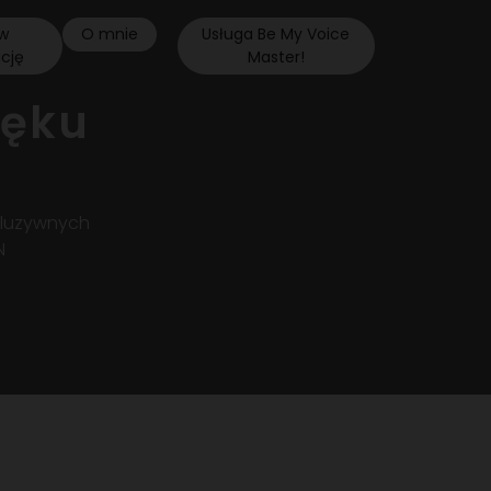
w
O mnie
Usługa Be My Voice
ację
Master!
ięku
kluzywnych
N