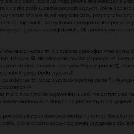
kurs jest dla osób, które już mają pewne doświadczenie z 
t to kurs dla osób zupełnie początkujących, które dopiero
y temat dźwięku 🌐, od nagrania ciszy, przez profesjona
ten obejmuje naukę korzystania z programu Reaper oraz 
ofesjonalnej postprodukcji dźwięku 💽, zarówno na poziom
plików audio i wideo 📼. Co zyskasz opłacając miesięczn
m Dźwięku 💻. Nic więcej nie musisz dopłacać 💸. Testy mi
tkujących i średnio zaawansowanych. Moje wsparcie 🤝. Zaw
za subskrypcją będą wyższe 💰.
eś raz a dobrze 💳. Masz wszystko w jednej cenie 🏷️. Wykup
owodzenia! 🎉
 maila z danymi do logowania 📧. Jeśli nie otrzymałeś ma
 ponieważ wiadomość z danymi do platformy może pojawić s
że posiadasz już podstawową wiedzę na temat dźwięku i 
la osób, które dopiero zaczynają swoją przygodę z dźwięk