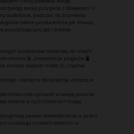
dźwiękiem i chcą podnieść swoje
 zaczynają swoją przygodę z dźwiękiem 💡.
lny audiobook, podcast, do brzmienia
pluginów takich producentów jak Waves,
ie początkującym, jak i średnio
y dostęp? Dodatkowe materiały do moich
krofonów 🎤, prezentacje pluginów 🖥️,
sze możesz napisać maila ✉️, chętnie
 dostęp, czekaj na daną lekcję, wdrażaj w
ila koniecznie sprawdź w swojej poczcie
ię właśnie w tych folderach twojej
przynajmniej pewne doświadczenie w pracy
iem i oczekują szybkich efektów w