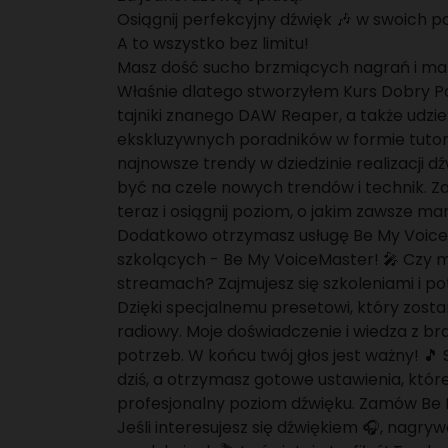
Osiągnij perfekcyjny dźwięk 🎶 w swoich po
A to wszystko bez limitu!
Masz dość sucho brzmiących nagrań i mar
Właśnie dlatego stworzyłem Kurs Dobry Po
tajniki znanego DAW Reaper, a także udzi
ekskluzywnych poradników w formie tutoria
najnowsze trendy w dziedzinie realizacji 
być na czele nowych trendów i technik. Za
teraz i osiągnij poziom, o jakim zawsze mar
Dodatkowo otrzymasz usługę Be My Voice 
szkolących - Be My VoiceMaster! 🎤 Czy m
streamach? Zajmujesz się szkoleniami i po
Dzięki specjalnemu presetowi, który zosta
radiowy. Moje doświadczenie i wiedza z b
potrzeb. W końcu twój głos jest ważny! 🎵 S
dziś, a otrzymasz gotowe ustawienia, któr
profesjonalny poziom dźwięku. Zamów Be 
Jeśli interesujesz się dźwiękiem 🎧, nagry