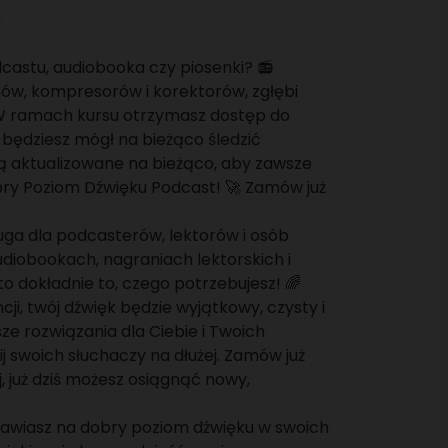
!
astu, audiobooka czy piosenki? 📻
nów, kompresorów i korektorów, zgłębi
 W ramach kursu otrzymasz dostęp do
 będziesz mógł na bieżąco śledzić
 są aktualizowane na bieżąco, aby zawsze
obry Poziom Dźwięku Podcast! 🚀 Zamów już
ga dla podcasterów, lektorów i osób
diobookach, nagraniach lektorskich i
o dokładnie to, czego potrzebujesz! 🌈
ji, twój dźwięk będzie wyjątkowy, czysty i
e rozwiązania dla Ciebie i Twoich
ij swoich słuchaczy na dłużej. Zamów już
, już dziś możesz osiągnąć nowy,
e stawiasz na dobry poziom dźwięku w swoich