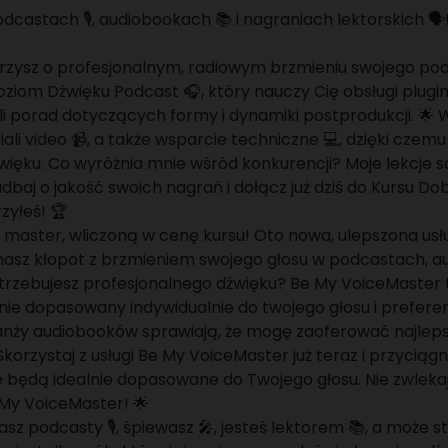
dcastach 🎙️, audiobookach 📚 i nagraniach lektorskich 🗣️
zysz o profesjonalnym, radiowym brzmieniu swojego podc
ziom Dźwięku Podcast 🎧, który nauczy Cię obsługi plugi
eli porad dotyczących formy i dynamiki postprodukcji. 
li video 📹, a także wsparcie techniczne 💻, dzięki czemu
dźwięku. Co wyróżnia mnie wśród konkurencji? Moje lekcje
dbaj o jakość swoich nagrań i dołącz już dziś do Kursu D
zyłeś! 🏆
master, wliczoną w cenę kursu! Oto nowa, ulepszona usłu
asz kłopot z brzmieniem swojego głosu w podcastach, au
trzebujesz profesjonalnego dźwięku? Be My VoiceMaster t
nie dopasowany indywidualnie do twojego głosu i preferenc
ranży audiobooków sprawiają, że mogę zaoferować najlepsz
korzystaj z usługi Be My VoiceMaster już teraz i przyciągn
e będą idealnie dopasowane do Twojego głosu. Nie zwlekaj
My VoiceMaster! 🌟
wasz podcasty 🎙️, śpiewasz 🎤, jesteś lektorem 📚, a moż