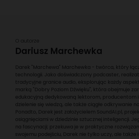
O autorze
Dariusz Marchewka
Darek "Marchewa" Marchewka - twórca, który łącz
technologii. Jako doświadczony podcaster, realizat
tradycyjne granice audio, eksplorując każdy aspekt
marką "Dobry Poziom Dźwięku", która obejmuje zar
edukacyjną dedykowaną lektorom, producentom i 
dzielenie się wiedzą, ale także ciągłe odkrywanie n
Ponadto, Darek jest założycielem SoundAI.pl, proje
osiągnięciami w dziedzinie sztucznej inteligencji. J
na fascynacji; przekuwa je w praktyczne rozwiązani
swojemu podejściu, Darek nie tylko uczy, ale także 