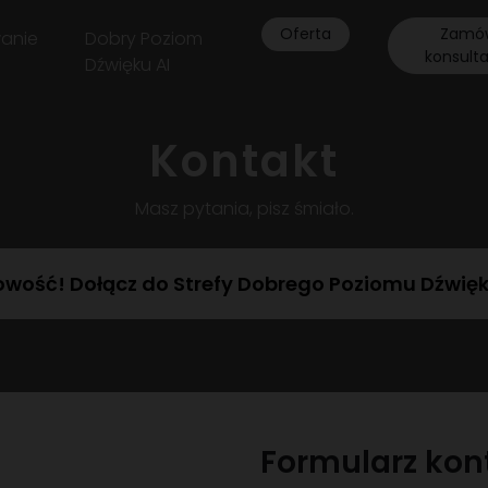
Oferta
Zamó
anie
Dobry Poziom
konsult
Dźwięku AI
Kontakt
Masz pytania, pisz śmiało.
wość! Dołącz do Strefy Dobrego Poziomu Dźwię
Formularz ko