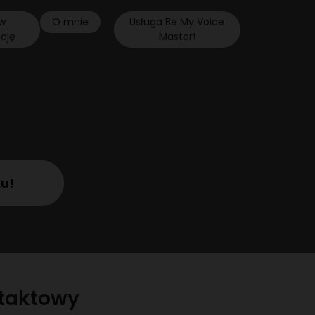
w
O mnie
Usługa Be My Voice
ację
Master!
ku!
ntaktowy