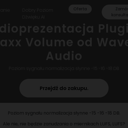
Oferta
Zamó
anie
Dobry Poziom
konsult
Dźwięku AI
dioprezentacja Plug
axx Volume od Wav
Audio
Poziom sygnału normalizacja słynne -15 -16 -18 DB
Przejdź do zakupu.
Poziom sygnału normalizacja słynne -15 -16 -18 DB.
Ale nie, nie będzie zanudzania o miernikach LUFS, LUFS?