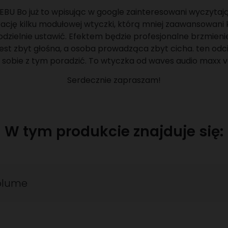
BU Bo już to wpisując w google zainteresowani wyczytaj
cję kilku modułowej wtyczki, którą mniej zaawansowan
zielnie ustawić. Efektem będzie profesjonalne brzmien
jest zbyt głośna, a osoba prowadząca zbyt cicha. ten odci
sobie z tym poradzić. To wtyczka od waves audio maxx 
Serdecznie zapraszam!
W tym produkcie znajduje się:
olume