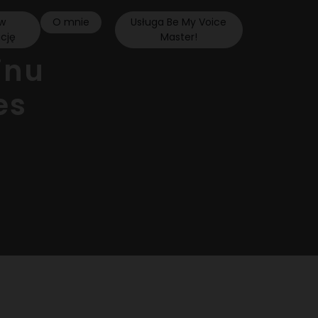
w
O mnie
Usługa Be My Voice
ację
Master!
inu
es